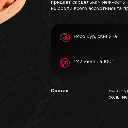
придает сарделькам нежность и
их среди всего ассортимента п
мясо кур, свинина
243 ккал на 100г
Состав:
мясо ку
соль, м