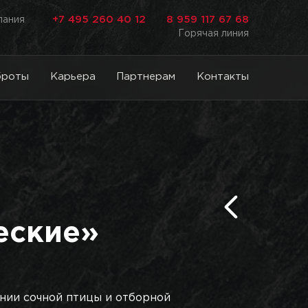
+7 495 260 40 12
8 959 117 67 68
лания
Горячая линия
броты
Карьера
Партнерам
Контакты
еские»
ании сочной птицы и отборной