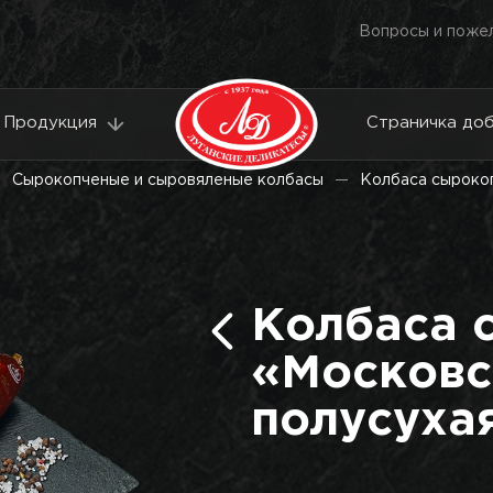
Вопросы и поже
Продукция
Страничка до
Сырокопченые и сыровяленые колбасы
Колбаса сыроко
Колбаса 
«Московс
полусуха