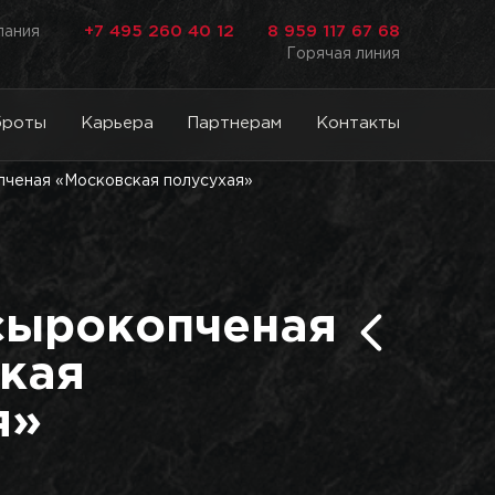
+7 495 260 40 12
8 959 117 67 68
лания
Горячая линия
броты
Карьера
Партнерам
Контакты
пченая «Московская полусухая»
сырокопченая
кая
я»