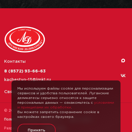
Контакты
8 (8572) 93-66-63
kachestvo-13@
lmk1.ru
Мы используем файлы cookie для персонализации
Связаться с нами
сервисов и удобства пользователей. Луганские
деликатесы серьезно относятся к защите
персональных данных — ознакомьтесь с
условиями
и принципами их обработки
.
© 2026 Луганские Деликатесы
Вы можете запретить сохранение cookie в
настройках своего браузера.
Политика конфиденциальности
Карта сайта
Разработка сайта —
Webformula
Принять