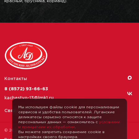
красный, брусника, корианд).
Контакты
8 (8572) 93-66-63
kachestvo-13@
lmk1.ru
Мы используем файлы cookie для персонализации
Связаться с нами
сервисов и удобства пользователей. Луганские
деликатесы серьезно относятся к защите
персональных данных — ознакомьтесь с
условиями
и принципами их обработки
.
© 2026 Луганские Деликатесы
Вы можете запретить сохранение cookie в
настройках своего браузера.