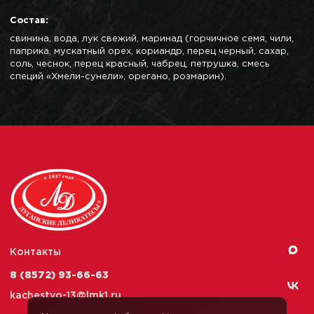
Состав:
свинина, вода, лук свежий, маринад (горчичное семя, чили,
паприка, мускатный орех, кориандр, перец черный, сахар,
соль, чеснок, перец красный, чабрец, петрушка, смесь
специй «Хмели-сунели», орегано, розмарин).
Контакты
8 (8572) 93-66-63
kachestvo-13@
lmk1.ru