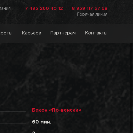
+7 495 260 40 12
8 959 117 67 68
лания
Горячая линия
броты
Карьера
Партнерам
Контакты
Бекон «По-венски»
60 мин.