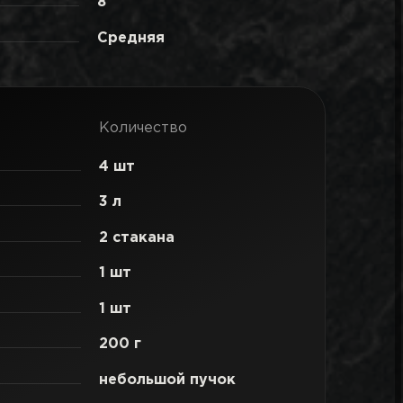
8
Средняя
Количество
4 шт
3 л
2 стакана
1 шт
1 шт
200 г
небольшой пучок