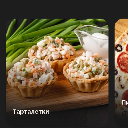
П
Тарталетки
На
Наш продукт в рецепте:
«Ветчина