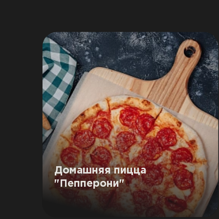
Домашняя пицца
"Пепперони"
Наш продукт в рецепте:
Колбаса
сырокопченая