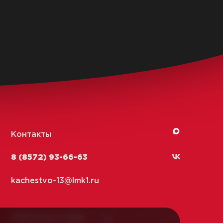
Венская»
емя приготовления:
20 мин.
Время приго
Читать
Контакты
8 (8572) 93-66-63
kachestvo-13@
lmk1.ru
Связаться с нами