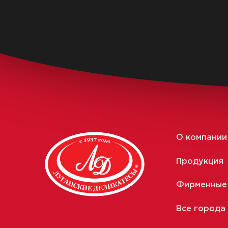
«Пепперони»
Время приготовления:
25
Читать
О компании
Продукция
Фирменные
Все города