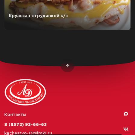
Круассан с грудинкой к/з
Контакты
8 (8572) 93-66-63
kachestvo-13@
lmk1.ru